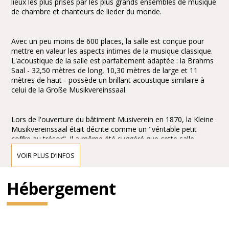
lieux les plus prisés par les plus grands ensembles de musique
de chambre et chanteurs de lieder du monde.
Avec un peu moins de 600 places, la salle est conçue pour
mettre en valeur les aspects intimes de la musique classique.
L'acoustique de la salle est parfaitement adaptée : la Brahms
Saal - 32,50 mètres de long, 10,30 mètres de large et 11
mètres de haut - possède un brillant acoustique similaire à
celui de la Große Musikvereinssaal.
Lors de l'ouverture du bâtiment Musiverein en 1870, la Kleine
Musikvereinssaal était décrite comme un "véritable petit
coffre au trésor". Il a même été suggéré que cette salle
méritait plus d'éloges et d'émerveillement que la Große
VOIR PLUS D’INFOS
Musikvereinssaal : "On pourrait même souhaiter décerner le
prix à cette salle pour son calme et sa simple grandeur". Il est
tout à fait clair que le projet de Theophil Hansen pour le
Hébergement
Brahms Saal a créé un chef-d'œuvre architectonique de la
période de l'historicisme. Son engagement en faveur de la
"Renaissance grecque", évident dans les allusions au Hellas
classique, fait de cette salle de concert un véritable temple de
la musique de chambre.