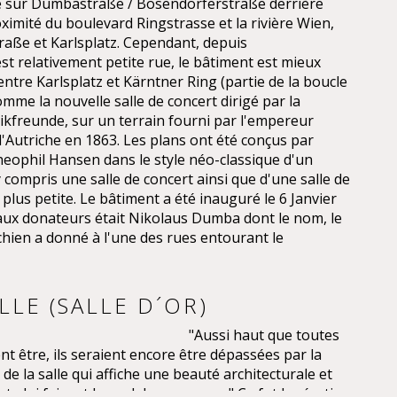
ué sur Dumbastraße / Bösendorferstraße derrière
oximité du boulevard Ringstrasse et la rivière Wien,
aße et Karlsplatz. Cependant, depuis
t relativement petite rue, le bâtiment est mieux
tre Karlsplatz et Kärntner Ring (partie de la boucle
comme la nouvelle salle de concert dirigé par la
ikfreunde, sur un terrain fourni par l'empereur
d'Autriche en 1863. Les plans ont été conçus par
Theophil Hansen dans le style néo-classique d'un
 compris une salle de concert ainsi que d'une salle de
lus petite. Le bâtiment a été inauguré le 6 Janvier
aux donateurs était Nikolaus Dumba dont le nom, le
ien a donné à l'une des rues entourant le
LE (SALLE D´OR)
"Aussi haut que toutes
nt être, ils seraient encore être dépassées par la
e la salle qui affiche une beauté architecturale et
e lui faisant le seul de son genre." Ce fut la réaction