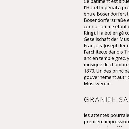
Ce bâtiment est sit
l'Hôtel Impérial à pr
entre Bösendorferstr
Bösendorferstraße es
connu comme étant en
Ring). Il a été érigé 
Gesellschaft der Mus
François-Joseph Ier 
l'architecte danois 
ancien temple grec, y
musique de chambre p
1870. Un des princip
gouvernement autrich
Musikverein.
GRANDE SAL
les attentes pourraie
première impression d
une splendeur élégant