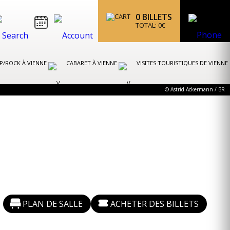
0
BILLETS
TOTAL:
0
€
P/ROCK À VIENNE
CABARET À VIENNE
VISITES TOURISTIQUES DE VIENNE
© Astrid Ackermann / BR
PLAN DE SALLE
ACHETER DES BILLETS