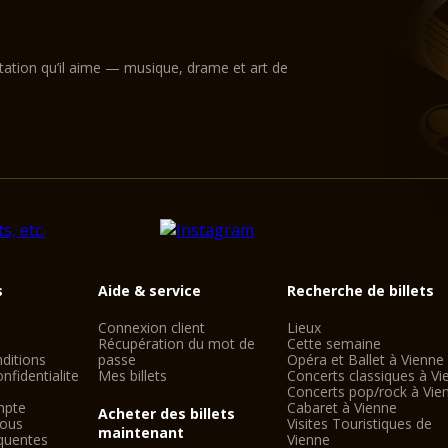
la scène dans un défi
l'éclairage, la vidéo
conditions idéales p
Le Hall / Magna Audit
ntation qu’il aime — musique, drame et art de
Wilhelm Holzbauer. A
galerie) peut accueill
s
Aide & service
Recherche de billets
Connexion client
Lieux
Récupération du mot de
Cette semaine
ditions
passe
Opéra et Ballet à Vienne
nfidentialite
Mes billets
Concerts classiques à Vi
Concerts pop/rock à Vie
mpte
Cabaret à Vienne
Acheter des billets
nous
Visites Touristiques de
maintenant
quentes
Vienne