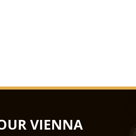
quotidien journal e
public après d'impor
La surprise était par
la Grosse Musikvere
assez considérableme
duskiness peu mélan
musique avant 1993 
VITRAGE S
événements allant de
Auditorium verre n'e
salles du Musikverein
OUR VIENNA
Podiums Hub permette
concert dans un cent