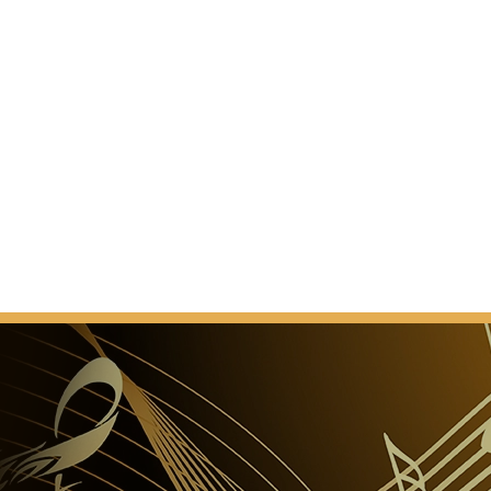
n Octobre 1993 comme Brahms-Saal a été présenté au
tants travaux de rénovation.
fait. C'était une toute nouvelle salle. Contrairement à
inssaal, Brahms-Saal avait changé son apparence
nt au fil des ans. Quand et comment il a acquis cette
colique qui a été connu pour les amateurs de
ne peuvent pas être précisément documentés.
ALLE
Comme un lieu pour des
s concerts aux banquets de luxe, l'Hôtel / Magna
st pas seulement le plus grand des quatre nouvelles
 mais aussi le plus souple en termes d'utilisation.
nt la transformation en douceur de la salle de
re de conférences, le cinéma dans une salle de bal, ou