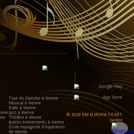
lé. Équipements state-of-the-art pour le son,
 et la projection numérique grand écran offrent les
our les productions demi-scénique.
orium de verre a été conçu par l'architecte viennois
vec une hauteur de 8 mètres, la salle (y compris la
ir jusqu'à 380 visiteurs.
Tour du Danube à Vienne
Musical à Vienne
Balle à Vienne
enne
Jazz à Vienne
© 2026 RM EUROPA TICKET
nne
Théâtre à Vienne
GmbH
Autres événements à Vienne
École espagnole d´équitation
de Vienne