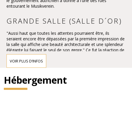
le gouvernement autrichien a donné à l'une des rues
entourant le Musikverein.
GRANDE SALLE (SALLE D´OR)
"Aussi haut que toutes les attentes pourraient être, ils
seraient encore être dépassées par la première impression de
la salle qui affiche une beauté architecturale et une splendeur
élégante lui faisant le seul de son genre." Ce fut la réaction de
la presse à l'ouverture du nouveau bâtiment Musikverein et le
premier concert de la Großer Musikvereinssaal le 6 Janvier
VOIR PLUS D’INFOS
1870.
L'impression doit avoir été écrasante - si écrasante que le
Hébergement
critique de Vienne, Eduard Hanslick, irritante a soulevé la
question de savoir si ce Großer Musikvereinssaal "n'était pas
trop mousseux et magnifique pour une salle de concert". "De
tous les côtés printemps or et de couleurs."