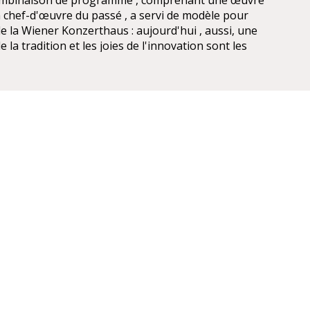
combinaison de programme , comprenant une œuvre
chef-d'œuvre du passé , a servi de modèle pour
de la Wiener Konzerthaus : aujourd'hui , aussi, une
 la tradition et les joies de l'innovation sont les
artistique de la Konzerthaus .
 LA WIENER KONZERTHAUS
mmun:
station de Stadtpark U4: 10 min à pied de la station de
U1, ou prendre le bus 4A.
 à Schwarzenbergplatz, accessible par D, 2 et 71
 4A. L'arrêt de bus de la figure 4a est à l'hôtel Am
 les plus proches sont à l'Hôtel Intercontinental de la
l'hôtel Am Konzerthaus sur le Heumarkt.
LLE