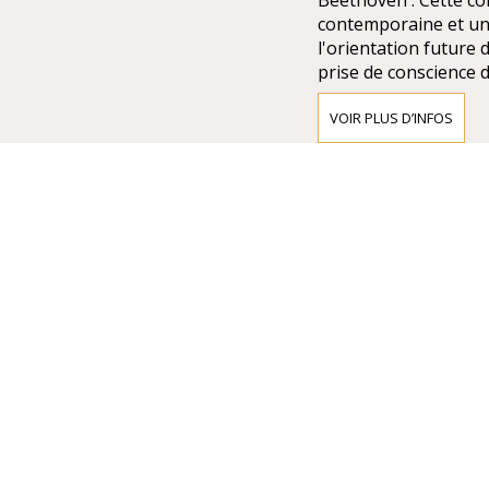
Beethoven . Cette 
contemporaine et un 
l'orientation future 
prise de conscience de
piliers de l'identité 
VOIR PLUS D’INFOS
L'ACCÈS À
Transports en co
À quelques pas de la 
métro Karlsplatz U4/
Du tramway et de bus
trams et les bus 3A et
Konzerthaus.
Taxi:
Les stations de taxis
Johannesgasse et à 
GRANDE SA