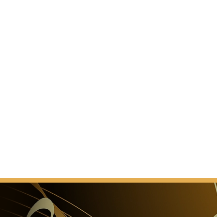
 (qui se compose de plus de 600 chambres) est le
 Konzerthaus, la Grosser Saal (Grand Hall). Conçu avec
t de l'équilibre classique, son stade a été le cadre de
morables au fil des ans. Dans cette salle, les
et l'atmosphère se fondent dans une triade harmonieux.
es de renommée mondiale, des solistes virtuoses,
 renom et des musiciens de jazz légendaires, le Grand
un public de 1800 et offre le lieu idéal pour une grande
usicales. Le Grand Hall a émergé de la rénovation
antan et, malgré l'amélioration des installations
fort du public a continué de conserver son élégance
sphère unique se prête idéalement à la vaste gamme
es offertes par le Konzerthaus de Vienne.
LLE