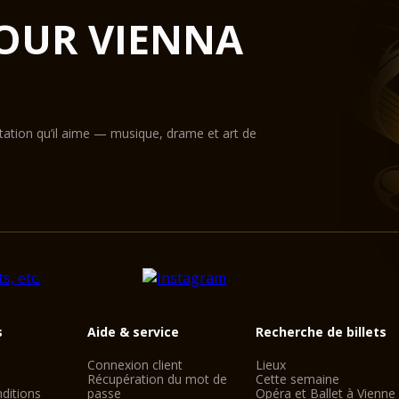
OUR VIENNA
Ouvrir et relaxant, a
salle Mozart constitu
idéal pour tous les t
Lieder de quatuors à 
public d'environ 700 -
concerts de musique 
ntation qu’il aime — musique, drame et art de
La salle Mozart occ
acoustique unique. Ce
grands ensembles et s
enregistrements. Cec
de l'immeuble: comme
l'Hôtel Mozart est d
salle de contrôle tec
s
Aide & service
Recherche de billets
SCHUBERT 
Connexion client
Lieux
Récupération du mot de
Cette semaine
ditions
passe
Opéra et Ballet à Vienne