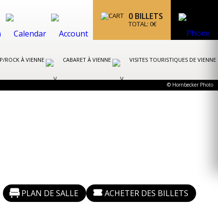
0
BILLETS
TOTAL:
0
€
P/ROCK À VIENNE
CABARET À VIENNE
VISITES TOURISTIQUES DE VIENNE
© Hornbecker Photo
PLAN DE SALLE
ACHETER DES BILLETS