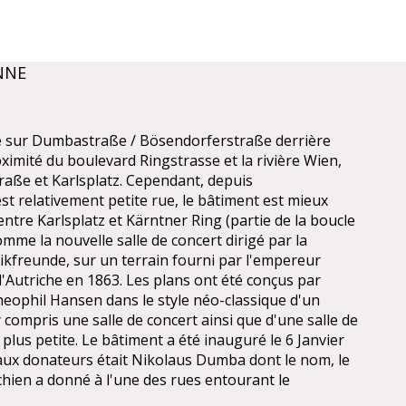
NNE
ué sur Dumbastraße / Bösendorferstraße derrière
oximité du boulevard Ringstrasse et la rivière Wien,
aße et Karlsplatz. Cependant, depuis
t relativement petite rue, le bâtiment est mieux
tre Karlsplatz et Kärntner Ring (partie de la boucle
comme la nouvelle salle de concert dirigé par la
ikfreunde, sur un terrain fourni par l'empereur
d'Autriche en 1863. Les plans ont été conçus par
Theophil Hansen dans le style néo-classique d'un
 compris une salle de concert ainsi que d'une salle de
lus petite. Le bâtiment a été inauguré le 6 Janvier
aux donateurs était Nikolaus Dumba dont le nom, le
ien a donné à l'une des rues entourant le