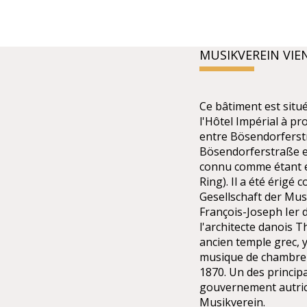
MUSIKVEREIN VIE
Ce bâtiment est sit
l'Hôtel Impérial à pr
entre Bösendorferstr
Bösendorferstraße es
connu comme étant en
Ring). Il a été érigé 
Gesellschaft der Mus
François-Joseph Ier 
l'architecte danois 
ancien temple grec, y
musique de chambre p
1870. Un des princip
gouvernement autrich
Musikverein.