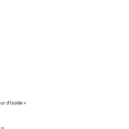
ur d’Isolde »
 »