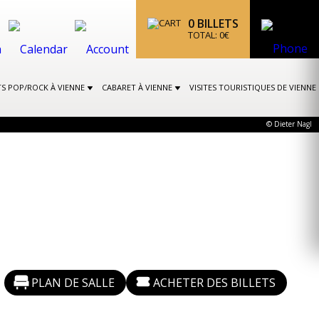
0
BILLETS
TOTAL:
0
€
S POP/ROCK À VIENNE
CABARET À VIENNE
VISITES TOURISTIQUES DE VIENNE
© Dieter Nagl
PLAN DE SALLE
ACHETER DES BILLETS