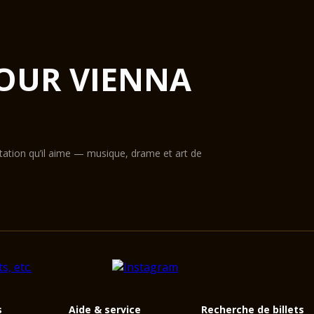
événements allant de
Auditorium verre n'e
salles du Musikverein
OUR VIENNA
Podiums Hub permette
concert dans un cent
la scène dans un défi
l'éclairage, la vidéo
conditions idéales p
Le Hall / Magna Audit
ntation qu’il aime — musique, drame et art de
Wilhelm Holzbauer. A
galerie) peut accueill
s
Aide & service
Recherche de billets